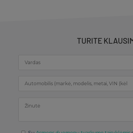
TURITE KLAUSIM
Su
Asmens duomenų tvarkymo taisyklėmis
s