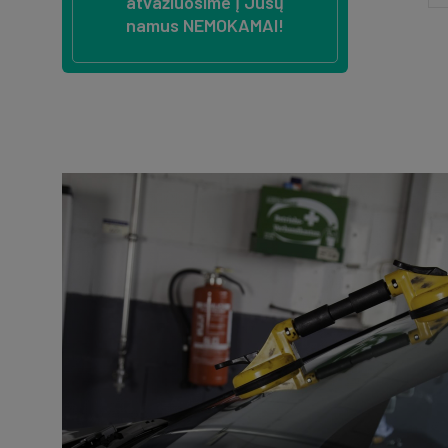
atvažiuosime į Jūsų
namus NEMOKAMAI!