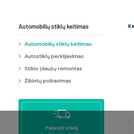
Automobilių stiklų keitimas
Ke
Automobilių stiklų keitimas
Autostiklų perklijavimas
Stiklo įdaužų remontas
Žibintų poliravimas
Pakeisti stiklą