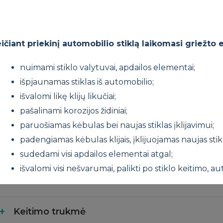
ičiant priekinį automobilio stiklą laikomasi griežto 
nuimami stiklo valytuvai, apdailos elementai;
išpjaunamas stiklas iš automobilio;
išvalomi likę klijų likučiai;
pašalinami korozijos židiniai;
paruošiamas kėbulas bei naujas stiklas įklijavimui;
padengiamas kėbulas klijais, įklijuojamas naujas stik
sudedami visi apdailos elementai atgal;
išvalomi visi nešvarumai, palikti po stiklo keitimo, au
Keitimo trukmė