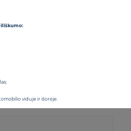
eiliškumo:
las;
tomobilio viduje ir išorėje.