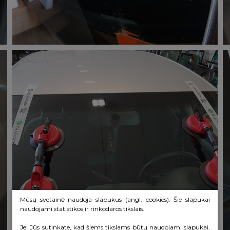
Mūsų svetainė naudoja slapukus (angl. cookies). Šie slapukai
naudojami statistikos ir rinkodaros tikslais.
Jei Jūs sutinkate, kad šiems tikslams būtų naudojami slapukai,