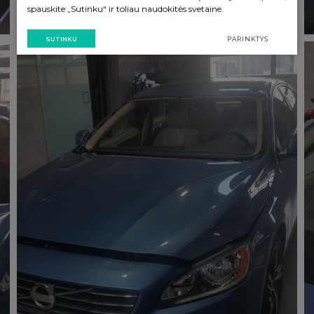
spauskite „Sutinku“ ir toliau naudokitės svetaine.
SUTINKU
PARINKTYS