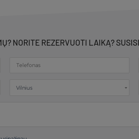
Ų? NORITE REZERVUOTI LAIKĄ? SUSIS
Vilnius
usipažinau