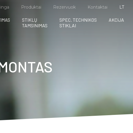
inga
Produktai
Rezervuok
Kontaktai
LT
VIMAS
STIKLŲ
SPEC. TECHNIKOS
AKCIJA
TAMSINIMAS
STIKLAI
EMONTAS